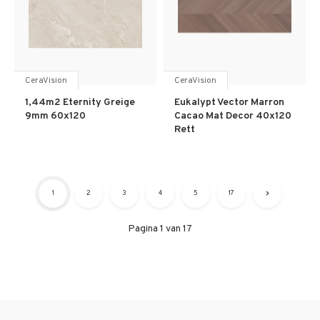
CeraVision
CeraVision
1,44m2 Eternity Greige
Eukalypt Vector Marron
9mm 60x120
Cacao Mat Decor 40x120
Rett
1
2
3
4
5
17
Pagina 1 van 17