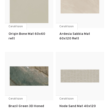
CeraVision
CeraVision
Origin Bone Mat 60x60
Ardesia Sabbia Mat
rett
60x120 Rett
CeraVision
CeraVision
Brazil Green 3D Honed
Node Sand Mat 40x120