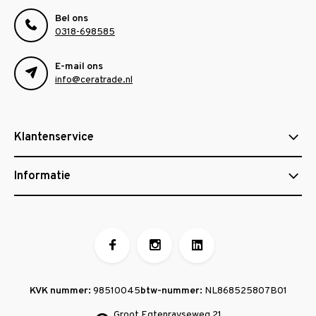
Bel ons
0318-698585
E-mail ons
info@ceratrade.nl
Klantenservice
Informatie
KVK nummer:
98510045
btw-nummer:
NL868525807B01
Groot Egtenrayseweg 21