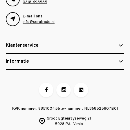
0318-698585
E-mail ons
info@ceratrade.nl
Klantenservice
Informatie
KVK nummer:
98510045
btw-nummer:
NL868525807B01
Groot Egtenrayseweg 21
5928 PA , Venlo