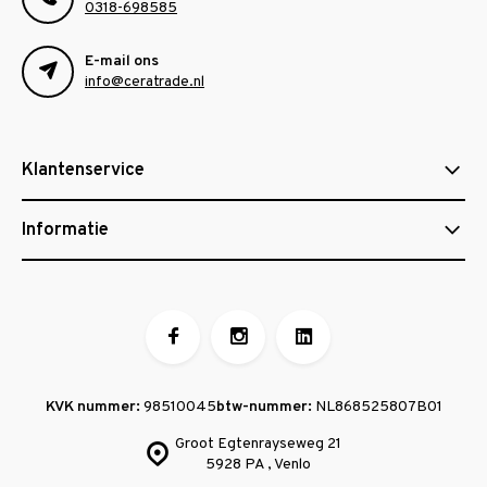
0318-698585
E-mail ons
info@ceratrade.nl
Klantenservice
Informatie
KVK nummer:
98510045
btw-nummer:
NL868525807B01
Groot Egtenrayseweg 21
5928 PA , Venlo