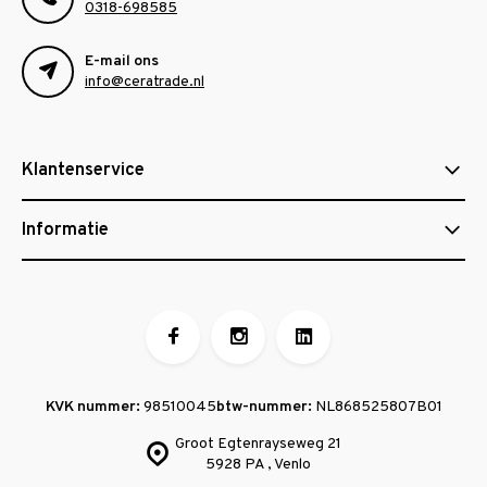
0318-698585
E-mail ons
info@ceratrade.nl
Klantenservice
Informatie
KVK nummer:
98510045
btw-nummer:
NL868525807B01
Groot Egtenrayseweg 21
5928 PA , Venlo