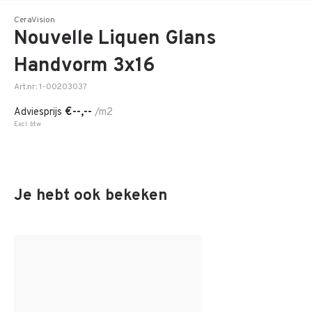
CeraVision
Nouvelle Liquen Glans
Handvorm 3x16
Art.nr: 1-00203037
€--,--
Adviesprijs
/m2
Excl. btw
Je hebt ook bekeken