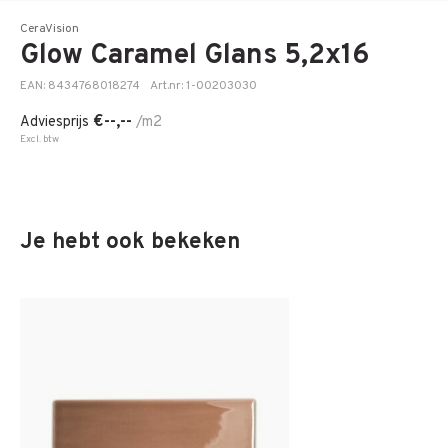
CeraVision
Glow Caramel Glans 5,2x16
EAN: 8434768018274
Art.nr: 1-00203030
€--,--
Adviesprijs
/m2
Excl. btw
Je hebt ook bekeken