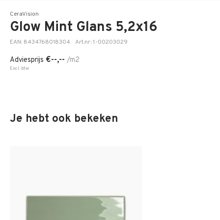
CeraVision
Glow Mint Glans 5,2x16
EAN: 8434768018304
Art.nr: 1-00203029
€--,--
Adviesprijs
/m2
Excl. btw
Je hebt ook bekeken