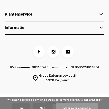
Klantenservice
Informatie
KVK nummer:
98510045
btw-nummer:
NL868525807B01
Groot Egtenrayseweg 21
5928 PA , Venlo
Wij slaan cookies op om onze website te verbeteren. Is dat akkoord?
© Ceratrade
Sitemap
Ja
Nee
Meer over cookies »