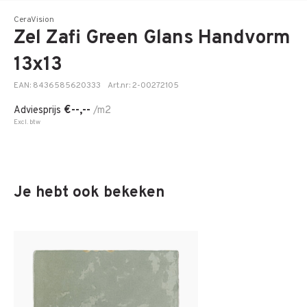
CeraVision
Zel Zafi Green Glans Handvorm
13x13
EAN: 8436585620333
Art.nr: 2-00272105
€--,--
Adviesprijs
/m2
Excl. btw
Je hebt ook bekeken