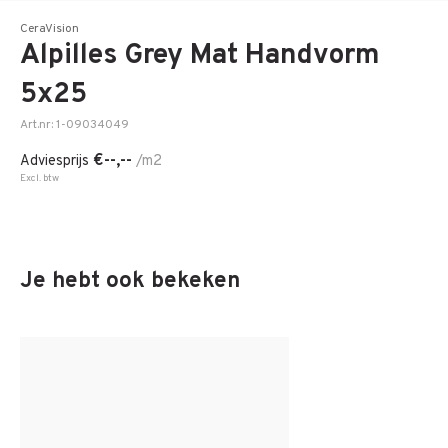
CeraVision
Alpilles Grey Mat Handvorm
5x25
Art.nr: 1-09034049
€--,--
Adviesprijs
/m2
Excl. btw
Je hebt ook bekeken