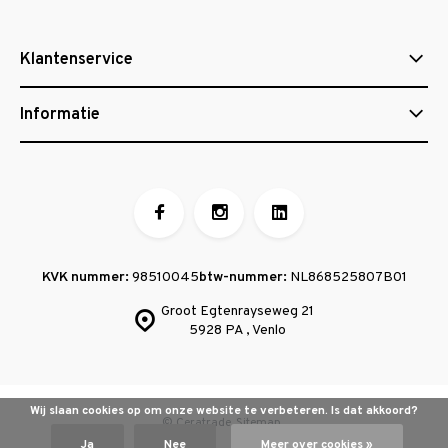
Klantenservice
Informatie
KVK nummer:
98510045
btw-nummer:
NL868525807B01
Groot Egtenrayseweg 21
5928 PA , Venlo
Wij slaan cookies op om onze website te verbeteren. Is dat akkoord?
© Ceratrade
Sitemap
Ja
Nee
Meer over cookies »