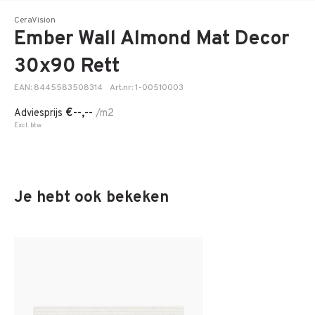
CeraVision
Ember Wall Almond Mat Decor
30x90 Rett
EAN: 8445583508314
Art.nr: 1-00510003
€--,--
Adviesprijs
/m2
Excl. btw
Je hebt ook bekeken