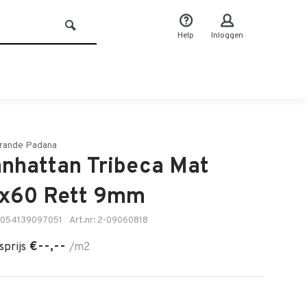
Help
Inloggen
rande Padana
nhattan Tribeca Mat
x60 Rett 9mm
8054139097051
Art.nr: 2-09060818
€--,--
sprijs
/m2