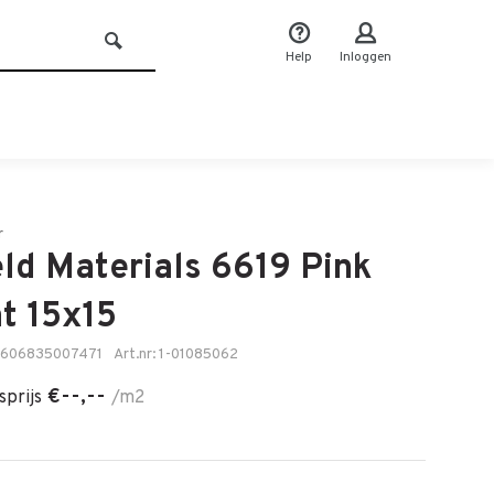
Help
Inloggen
r
eld Materials 6619 Pink
t 15x15
5606835007471
Art.nr: 1-01085062
€--,--
sprijs
/m2