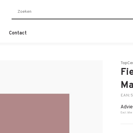
Contact
TopCe
Fi
Ma
EAN: 
Advie
Excl. btw