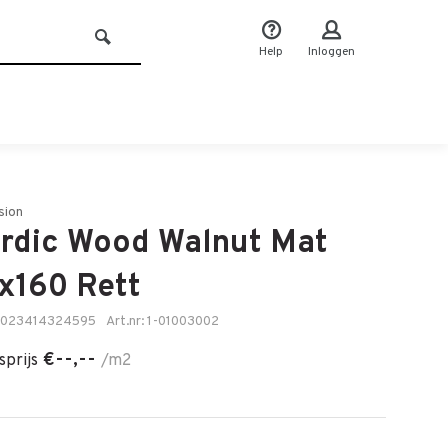
Help
Inloggen
sion
rdic Wood Walnut Mat
x160 Rett
8023414324595
Art.nr: 1-01003002
€--,--
sprijs
/m2