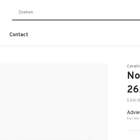
Contact
CeraVi
No
26
EAN: 
Advie
Excl. btw