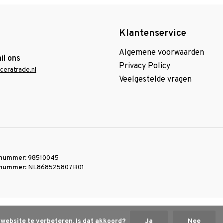
Klantenservice
Algemene voorwaarden
il ons
Privacy Policy
ceratrade.nl
Veelgestelde vragen
nummer:
98510045
nummer:
NL868525807B01
 website te verbeteren. Is dat akkoord?
Ja
Nee