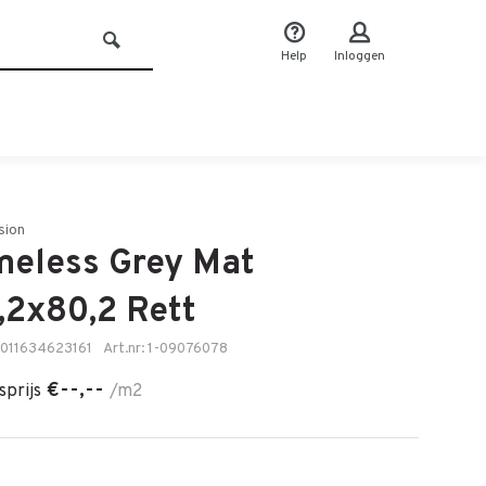
Help
Inloggen
sion
meless Grey Mat
,2x80,2 Rett
8011634623161
Art.nr: 1-09076078
€--,--
sprijs
/m2