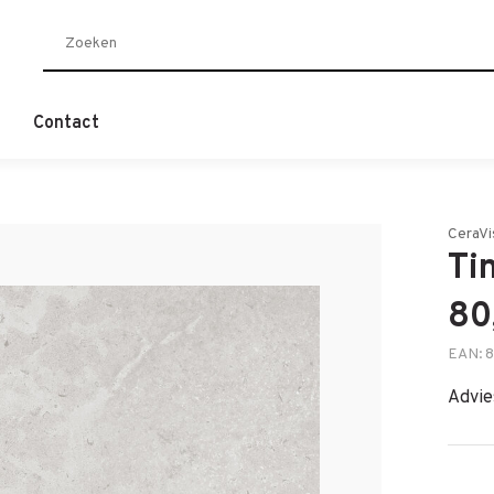
Contact
CeraVi
Ti
80
EAN: 
Advie