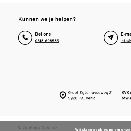
Kunnen we je helpen?
Bel ons
E-ma
0318-698585
info@
Groot Egtenrayseweg 21
KVK 
5928 PA , Venlo
btw-
© Ceratrade
Sitemap
Wij slaan cookies op om onze