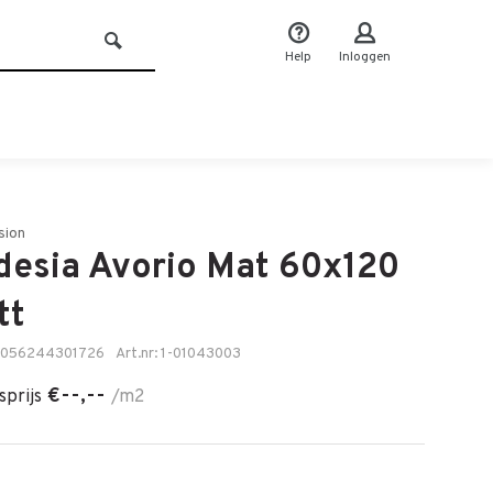
Help
Inloggen
sion
desia Avorio Mat 60x120
tt
8056244301726
Art.nr: 1-01043003
€--,--
sprijs
/m2