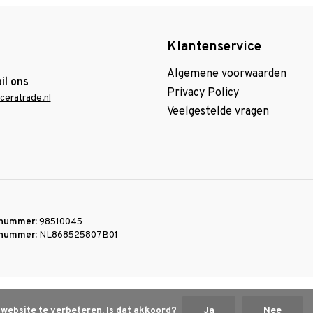
Klantenservice
Algemene voorwaarden
il ons
Privacy Policy
ceratrade.nl
Veelgestelde vragen
nummer:
98510045
nummer:
NL868525807B01
 website te verbeteren. Is dat akkoord?
Ja
Nee