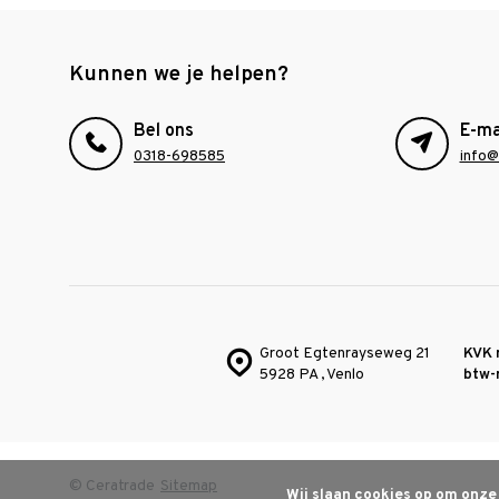
Kunnen we je helpen?
Bel ons
E-ma
0318-698585
info@
Groot Egtenrayseweg 21
KVK 
5928 PA , Venlo
btw-
© Ceratrade
Sitemap
Wij slaan cookies op om onze