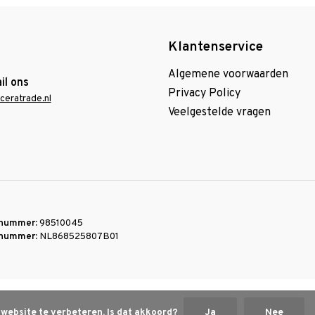
Klantenservice
Algemene voorwaarden
il ons
Privacy Policy
ceratrade.nl
Veelgestelde vragen
nummer:
98510045
nummer:
NL868525807B01
 website te verbeteren. Is dat akkoord?
Ja
Nee