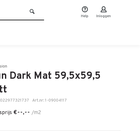
Help
Inloggen
sion
n Dark Mat 59,5x59,5
tt
8022977321737
Art.nr: 1-09004117
€--,--
sprijs
/m2