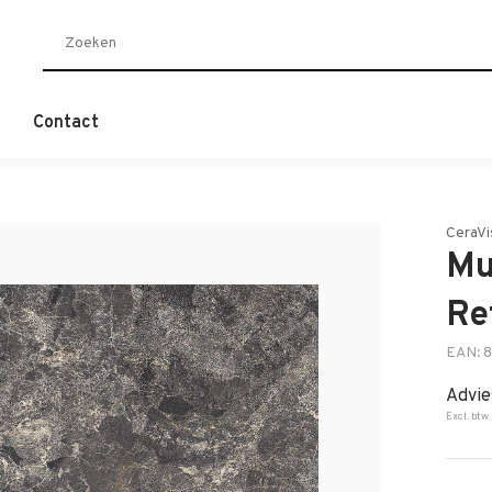
Contact
CeraVi
Mu
Re
EAN: 
Advie
Excl. btw