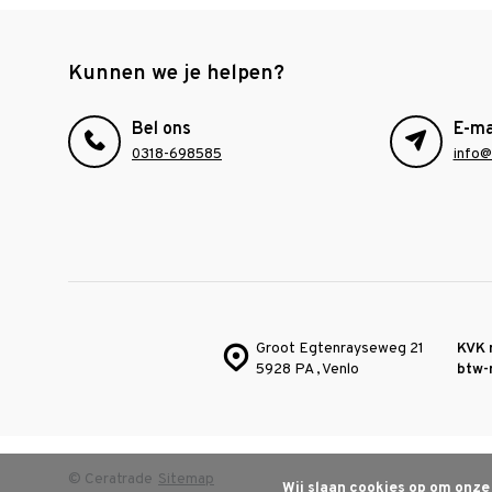
Kunnen we je helpen?
Bel ons
E-ma
0318-698585
info@
Groot Egtenrayseweg 21
KVK 
5928 PA , Venlo
btw-
© Ceratrade
Sitemap
Wij slaan cookies op om onze