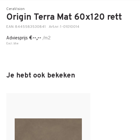
CeraVision
Origin Terra Mat 60x120 rett
EAN: 8445583530841
Art.nr: 1-01010014
€--,--
Adviesprijs
/m2
Excl. btw
Je hebt ook bekeken