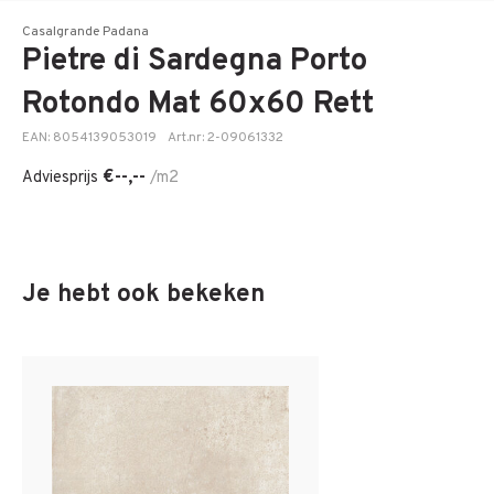
Casalgrande Padana
Pietre di Sardegna Porto
Rotondo Mat 60x60 Rett
EAN: 8054139053019
Art.nr: 2-09061332
€--,--
Adviesprijs
/m2
Je hebt ook bekeken