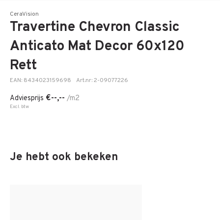
CeraVision
Travertine Chevron Classic
Anticato Mat Decor 60x120
Rett
EAN: 8434023159698
Art.nr: 2-09077226
€--,--
Adviesprijs
/m2
Excl. btw
Je hebt ook bekeken