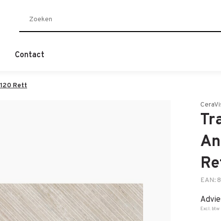
Contact
x120 Rett
CeraVi
Tr
An
Re
EAN: 
Advie
Excl. btw