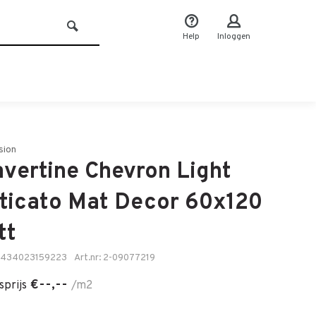
Help
Inloggen
sion
avertine Chevron Light
ticato Mat Decor 60x120
tt
8434023159223
Art.nr: 2-09077219
€--,--
sprijs
/m2