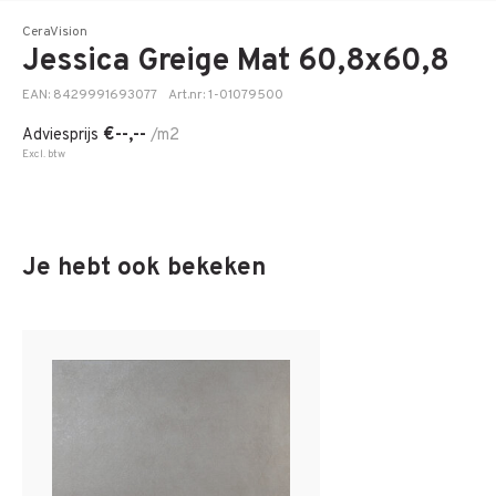
CeraVision
Jessica Greige Mat 60,8x60,8
EAN: 8429991693077
Art.nr: 1-01079500
€--,--
Adviesprijs
/m2
Excl. btw
Je hebt ook bekeken