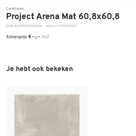
CeraVision
Project Arena Mat 60,8x60,8
EAN: 8429991761066
Art.nr: 1-01079503
€--,--
Adviesprijs
/m2
Je hebt ook bekeken