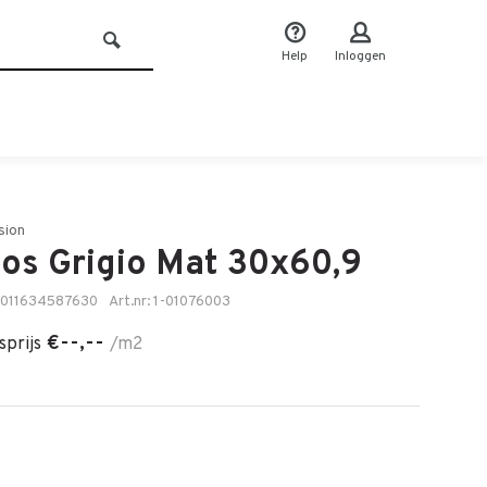
Help
Inloggen
sion
os Grigio Mat 30x60,9
8011634587630
Art.nr: 1-01076003
€--,--
sprijs
/m2