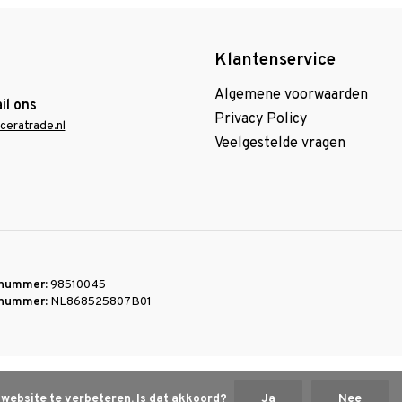
Klantenservice
Algemene voorwaarden
il ons
Privacy Policy
ceratrade.nl
Veelgestelde vragen
nummer:
98510045
nummer:
NL868525807B01
 website te verbeteren. Is dat akkoord?
Ja
Nee