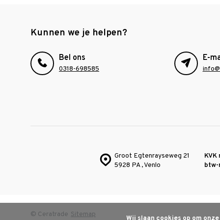
Kunnen we je helpen?
Bel ons
E-ma
0318-698585
info@
Groot Egtenrayseweg 21
KVK 
5928 PA , Venlo
btw-
© Ceratrade
Sitemap
Wij slaan cookies op om onze