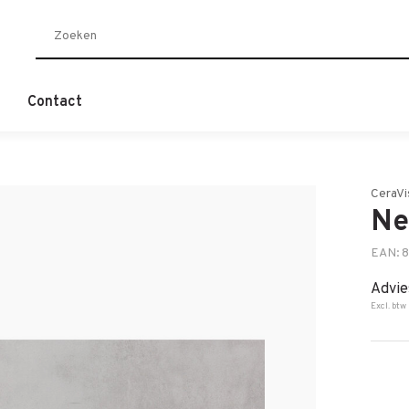
Contact
CeraVi
Ne
EAN: 
Advie
Excl. btw