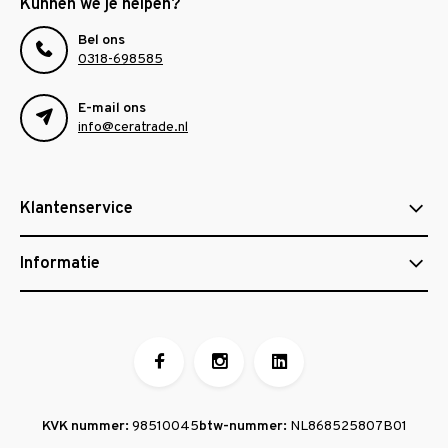
Kunnen we je helpen?
Bel ons
0318-698585
E-mail ons
info@ceratrade.nl
Klantenservice
Informatie
KVK nummer:
98510045
btw-nummer:
NL868525807B01