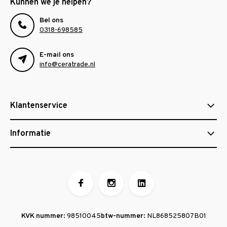
Kunnen we je helpen?
Bel ons
0318-698585
E-mail ons
info@ceratrade.nl
Klantenservice
Informatie
KVK nummer:
98510045
btw-nummer:
NL868525807B01