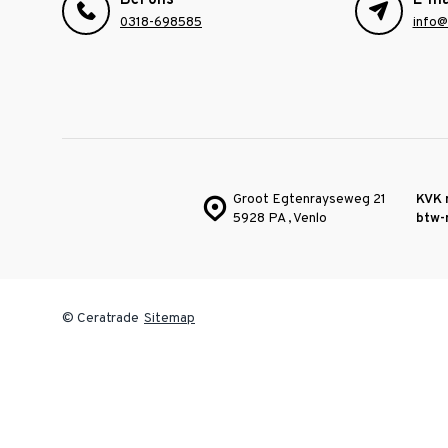
Bel ons
E-ma
0318-698585
info@
Groot Egtenrayseweg 21
KVK 
5928 PA , Venlo
btw-
© Ceratrade
Sitemap