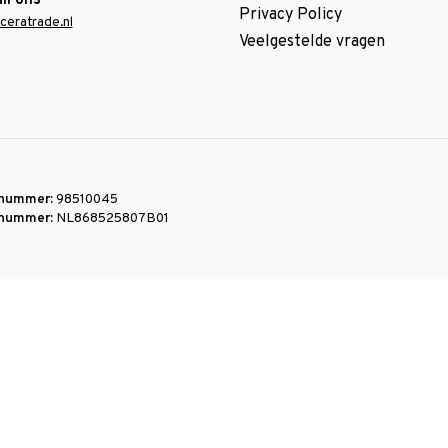
il ons
Privacy Policy
ceratrade.nl
Veelgestelde vragen
nummer:
98510045
nummer:
NL868525807B01