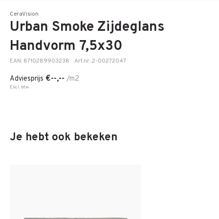
CeraVision
Urban Smoke Zijdeglans
Handvorm 7,5x30
EAN: 8710289903238
Art.nr: 2-00272047
€--,--
Adviesprijs
/m2
Excl. btw
Je hebt ook bekeken