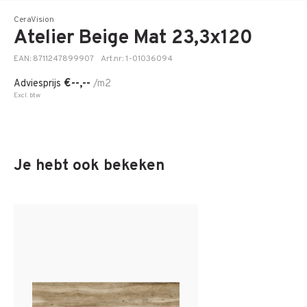
CeraVision
Atelier Beige Mat 23,3x120
EAN: 8711247899907
Art.nr: 1-01036094
€--,--
Adviesprijs
/m2
Excl. btw
Je hebt ook bekeken