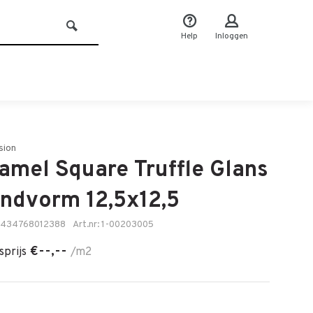
Help
Inloggen
sion
amel Square Truffle Glans
ndvorm 12,5x12,5
8434768012388
Art.nr: 1-00203005
€--,--
sprijs
/m2