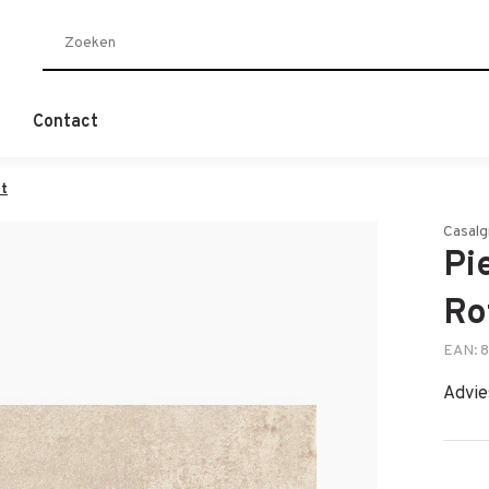
Contact
tt
Casalg
Pi
Ro
EAN: 
Advie