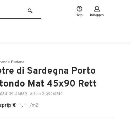
Help
Inloggen
rande Padana
etre di Sardegna Porto
tondo Mat 45x90 Rett
8054139146889
Art.nr: 2-09061519
€--,--
sprijs
/m2