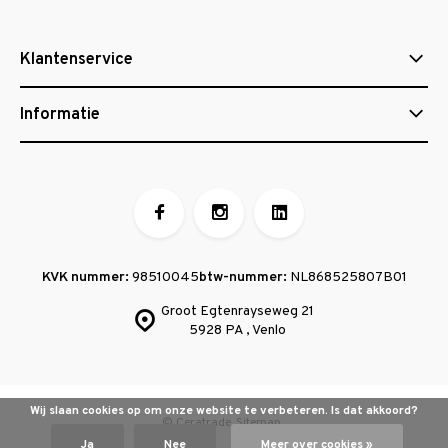
Klantenservice
Informatie
KVK nummer:
98510045
btw-nummer:
NL868525807B01
Groot Egtenrayseweg 21
5928 PA , Venlo
Wij slaan cookies op om onze website te verbeteren. Is dat akkoord?
© Ceratrade
Sitemap
Ja
Nee
Meer over cookies »