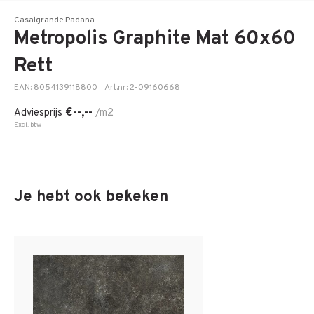
Casalgrande Padana
Metropolis Graphite Mat 60x60
Rett
EAN: 8054139118800
Art.nr: 2-09160668
€--,--
Adviesprijs
/m2
Excl. btw
Je hebt ook bekeken