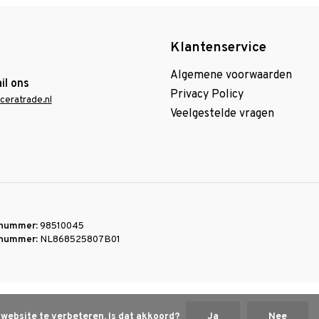
Klantenservice
Algemene voorwaarden
il ons
Privacy Policy
ceratrade.nl
Veelgestelde vragen
nummer:
98510045
nummer:
NL868525807B01
 website te verbeteren. Is dat akkoord?
Ja
Nee