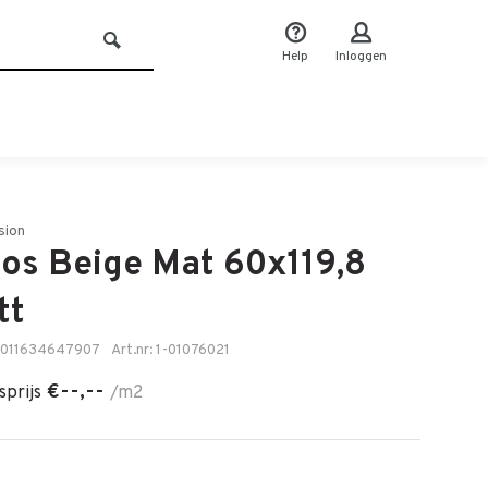
Help
Inloggen
sion
os Beige Mat 60x119,8
tt
8011634647907
Art.nr: 1-01076021
€--,--
sprijs
/m2