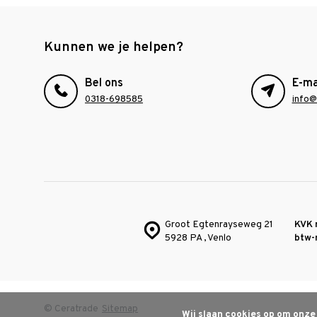
Kunnen we je helpen?
Bel ons
E-ma
0318-698585
info@
Groot Egtenrayseweg 21
KVK 
5928 PA , Venlo
btw-
© Ceratrade
Sitemap
Wij slaan cookies op om onze