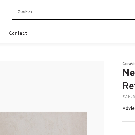
Contact
CeraVi
Ne
Re
EAN: 
Advie