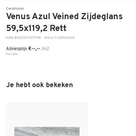
CeraVision
Venus Azul Veined Zijdeglans
59,5x119,2 Rett
EAN: 8022977377178
Art.nr: 1-01004013
€--,--
Adviesprijs
/m2
Excl. btw
Je hebt ook bekeken